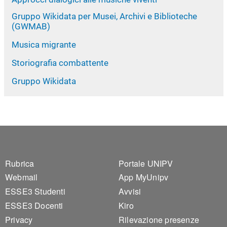
Gruppo Wikidata per Musei, Archivi e Biblioteche
(GWMAB)
Musica migrante
Storiografia combattente
Gruppo Wikidata
Footer 1
Footer 2
Rubrica
Portale UNIPV
Webmail
App MyUnipv
ESSE3 Studenti
Avvisi
ESSE3 Docenti
Kiro
Privacy
Rilevazione presenze