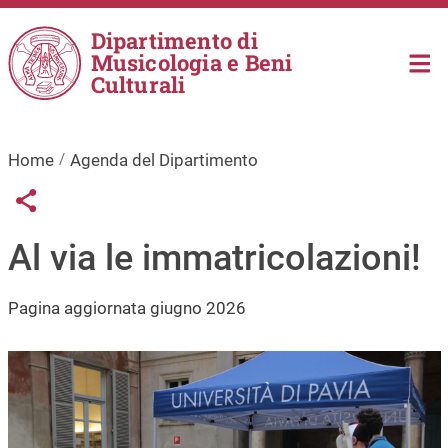
Salta al contenuto principale
Dipartimento di
Musicologia e Beni
Culturali
Home
Agenda del Dipartimento
Links condivisione social
Share button
Al via le immatricolazioni!
Pagina aggiornata giugno 2026
Immagine