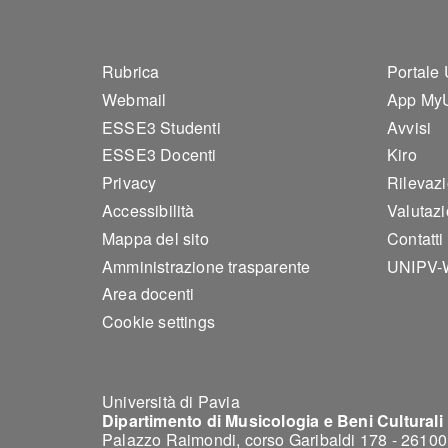
Footer 1
Foo
Rubrica
Portale
Webmail
App My
ESSE3 Studenti
Avvisi
ESSE3 Docenti
Kiro
Privacy
Rilevaz
Accessibilità
Valutazi
Mappa del sito
Contatti
Amministrazione trasparente
UNIPV-
Area docenti
Cookie settings
Università di Pavia
Dipartimento di Musicologia e Beni Culturali
Palazzo Raimondi, corso Garibaldi 178 - 261