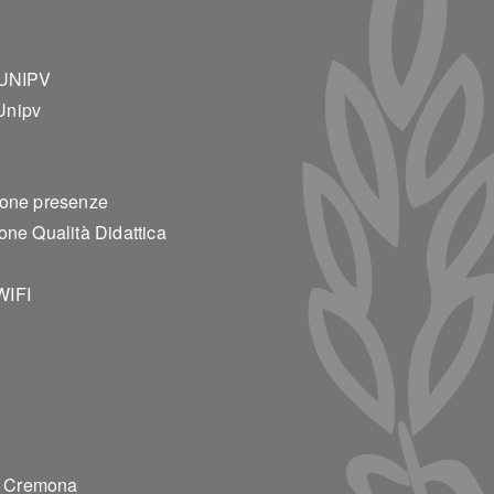
ter 2
 UNIPV
Unipv
ione presenze
one Qualità Didattica
WIFI
00 Cremona