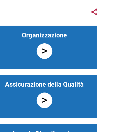
Links con
Share button
Organizzazione
Assicurazione della Qualità