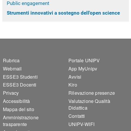
Public engagement
Strumenti innovativi a sostegno dell'open science
Footer 1
Footer 2
Rubrica
Portale UNIPV
Webmail
App MyUnipv
ESSE3 Studenti
Avvisi
ESSE3 Docenti
Kiro
Privacy
Rilevazione presenze
Accessibilità
Valutazione Qualità
Didattica
Mappa del sito
Contatti
Amministrazione
trasparente
UNIPV-WIFI