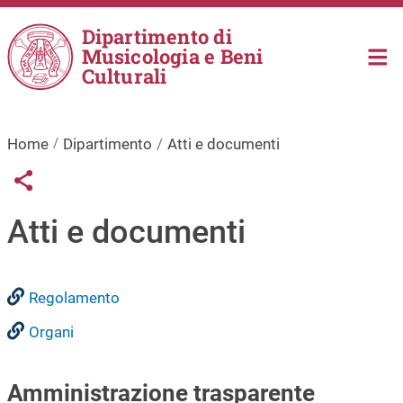
Salta al contenuto principale
Dipartimento di
Musicologia e Beni
Culturali
Home
Dipartimento
Atti e documenti
Links condivisione social
Share button
Atti e documenti
Regolamento
Organi
Amministrazione trasparente