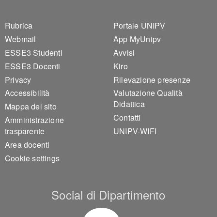
Footer 1
Footer 2
Rubrica
Portale UNIPV
Webmail
App MyUnipv
ESSE3 Studenti
Avvisi
ESSE3 Docenti
Kiro
Privacy
Rilevazione presenze
Accessibilità
Valutazione Qualità
Didattica
Mappa del sito
Contatti
Amministrazione
trasparente
UNIPV-WIFI
Area docenti
Cookie settings
Social di Dipartimento