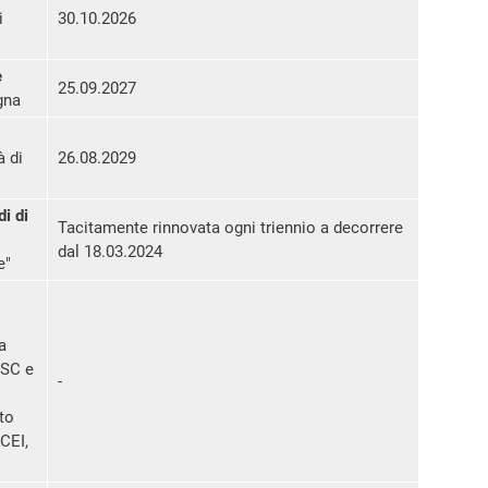
i
30.10.2026
e
25.09.2027
gna
à di
26.08.2029
di di
Tacitamente rinnovata ogni triennio a decorrere
dal 18.03.2024
e"
a
USC e
-
lto
CEI,