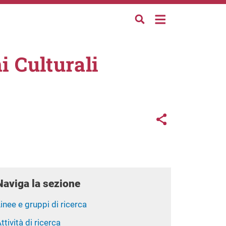
i Culturali
Links con
Share button
Naviga la sezione
inee e gruppi di ricerca
ttività di ricerca