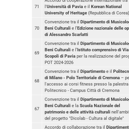
Accordo di cooperazione internazionale tra
71
l'
Università di Pavia
e il
Korean National
University of Heritage
(Repubblica di Corea
Convenzione tra il
Dipartimento di Musicolo
70
Beni Culturali
e l’
Edizione nazionale delle o
di Alessandro Scarlatti
Convenzione tra il
Dipartimento di Musicolo
Beni Culturali
e l’
Istituto comprensivo di Via
69
Scopoli di Pavia
per la realizzazione del pro
POT 2024-2026
Convenzione tra il
Dipartimento
e il
Politecn
di Milano - Polo Territoriale di Cremona
– pe
68
l'accesso ai corsi fitness presso la palestra
Politecnico - Campus Città di Cremona
Convenzione tra il
Dipartimento di Musicolo
Beni Culturali
e la
Scuola Nazionale del
67
patrimonio e delle attività culturali
nell'ambi
del progetto "Dicolab - Cultura al digitale"
Accordo di collaborazione tra
il
Dipartiment