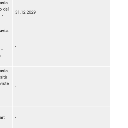
Pavia
o del
31.12.2029
 -
Pavia
,
-
 –
o
Pavia
,
sità
viste
-
art
-