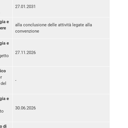
27.01.2031
)
gia e
alla conclusione delle attività legate alla
pere
convenzione
gia e
27.11.2026
getto
ico
r
-
 del
gia e
30.06.2026
to
o di