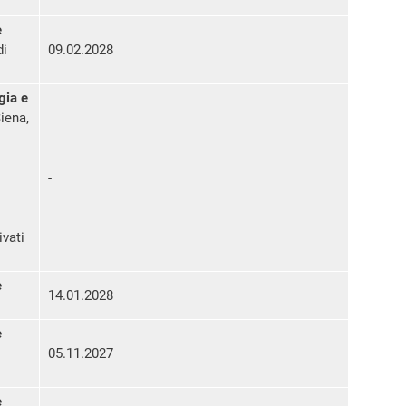
e
di
09.02.2028
gia e
Siena,
-
ivati
e
14.01.2028
e
05.11.2027
e