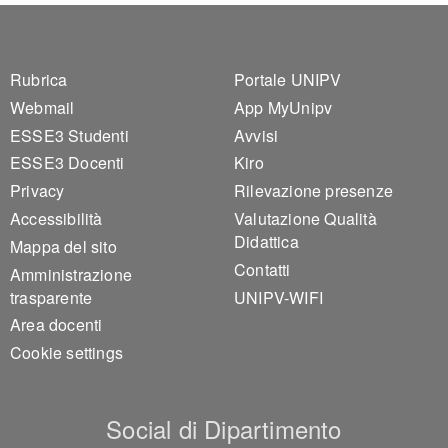
Footer 1
Footer 2
Rubrica
Portale UNIPV
Webmail
App MyUnipv
ESSE3 Studenti
Avvisi
ESSE3 Docenti
Kiro
Privacy
Rilevazione presenze
Accessibilità
Valutazione Qualità
Didattica
Mappa del sito
Contatti
Amministrazione
trasparente
UNIPV-WIFI
Area docenti
Cookie settings
Social di Dipartimento