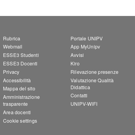
Footer 1
Footer 2
Rubrica
Portale UNIPV
Webmail
App MyUnipv
ESSE3 Studenti
Avvisi
ESSE3 Docenti
Kiro
Privacy
Rilevazione presenze
Accessibilità
Valutazione Qualità
Didattica
Mappa del sito
Contatti
Amministrazione
trasparente
UNIPV-WIFI
Area docenti
Cookie settings