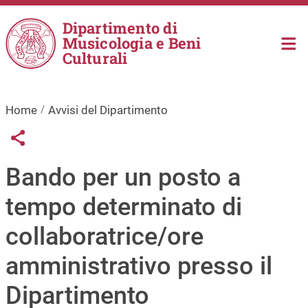
Salta al contenuto principale
Dipartimento di
Musicologia e Beni
Culturali
Home
Avvisi del Dipartimento
Links condivisione social
Share button
Bando per un posto a
tempo determinato di
collaboratrice/ore
amministrativo presso il
Dipartimento