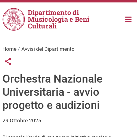
Salta al contenuto principale
Dipartimento di
Musicologia e Beni
Culturali
Home
Avvisi del Dipartimento
Links condivisione social
Share button
Orchestra Nazionale
Universitaria - avvio
progetto e audizioni
29 Ottobre 2025