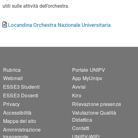
utili sulle attività dell’orchestra.
Documento
Locandina Orchestra Nazionale Universitaria
Footer 1
Footer 2
Rubrica
Portale UNIPV
Webmail
App MyUnipv
ESSE3 Studenti
Avvisi
ESSE3 Docenti
Kiro
Privacy
Rilevazione presenze
Accessibilità
Valutazione Qualità
Didattica
Mappa del sito
Contatti
Amministrazione
trasparente
UNIPV-WIFI