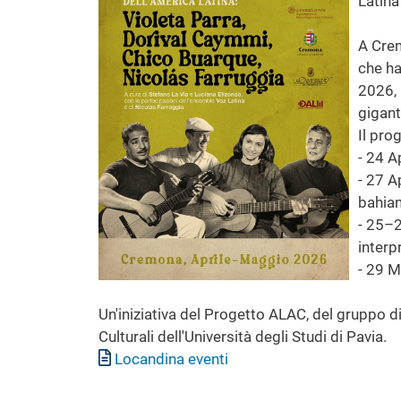
Latina
A Crem
che ha
2026, 
gigant
Il pr
- 24 A
- 27 A
bahia
- 25–2
interp
- 29 M
Un'iniziativa del Progetto ALAC, del gruppo 
Culturali dell'Università degli Studi di Pavia.
Documento
Locandina eventi