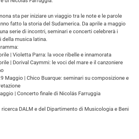
 e di Nicolás Farruggia.
ona sta per iniziare un viaggio tra le note e le parole
nno fatto la storia del Sudamerica. Da aprile a maggio
una serie di incontri, seminari e concerti celebrerà i
i della musica latina.
ogramma:
prile | Violetta Parra: la voce ribelle e innamorata
prile | Dorival Caymmi: le voci del mare e il canzoniere
no
9 Maggio | Chico Buarque: seminari su composizione e
retazione
aggio | Concerto finale di Nicolás Farruggia
di ricerca DALM e del Dipartimento di Musicologia e Beni