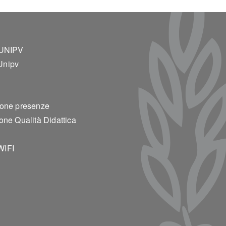
ter 2
 UNIPV
Unipv
ione presenze
one Qualità Didattica
WIFI