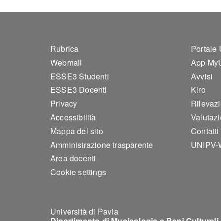
Footer 1
Foo
Rubrica
Portale
Webmail
App My
ESSE3 Studenti
Avvisi
ESSE3 Docenti
Kiro
Privacy
Rilevaz
Accessibilità
Valutazi
Mappa del sito
Contatti
Amministrazione trasparente
UNIPV-
Area docenti
Cookie settings
Università di Pavia
Dipartimento di Musicologia e Beni Culturali