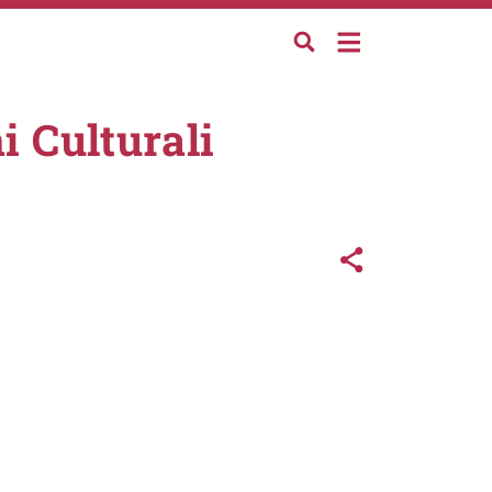
i Culturali
Links con
Share button