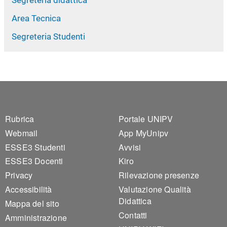
Area Tecnica
Segreteria Studenti
Footer 1
Footer 2
Rubrica
Portale UNIPV
Webmail
App MyUnipv
ESSE3 Studenti
Avvisi
ESSE3 Docenti
Kiro
Privacy
Rilevazione presenze
Accessibilità
Valutazione Qualità
Didattica
Mappa del sito
Contatti
Amministrazione