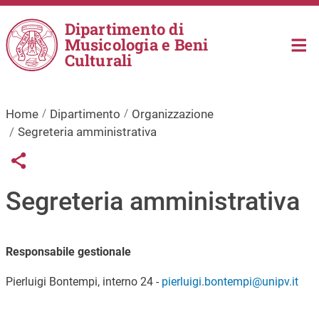
Salta al contenuto principale
Dipartimento di
Musicologia e Beni
Culturali
Home
Dipartimento
Organizzazione
Segreteria amministrativa
Links condivisione social
Share button
Segreteria amministrativa
Responsabile gestionale
Pierluigi Bontempi, interno 24 -
pierluigi.bontempi@unipv.it