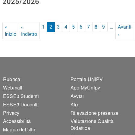
2025/2026
Paginazione
«
‹
1
2
3
4
5
6
7
8
9
…
Avanti
Prima pagina
Pagina precedente
Pagina
Inizio
Indietro
›
Footer 1
Footer 2
Rubrica
Portale UNIPV
Webmail
App MyUnipv
ESSE3 Studenti
Avvisi
ESSE3 Docenti
Kiro
Privacy
Rilevazione presenze
Accessibilità
Valutazione Qualità
Didattica
Mappa del sito