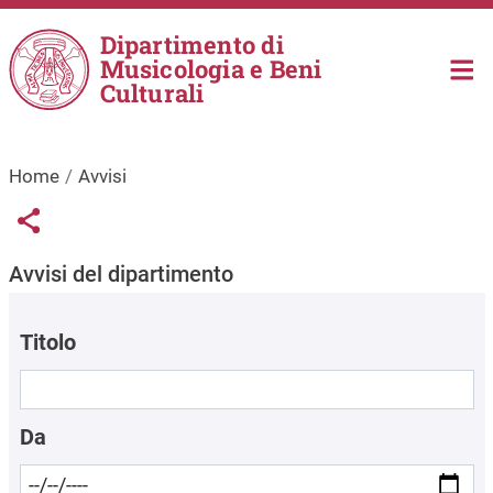
Salta al contenuto principale
Dipartimento di
Musicologia e Beni
Culturali
Home
Avvisi
Links condivisione social
Share button
Avvisi del dipartimento
Titolo
Da