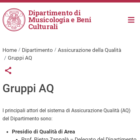
Salta al contenuto principale
Dipartimento di
Musicologia e Beni
Culturali
Home
Dipartimento
Assicurazione della Qualità
Gruppi AQ
Links condivisione social
Share button
Gruppi AQ
I principali attori del sistema di Assicurazione Qualità (AQ)
del Dipartimento sono:
Presidio di Qualità di Area
Prof. Pietro Zappalà – Delegato del Dipartimento