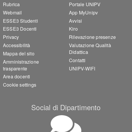
Footer 1
Footer 2
Rubrica
Portale UNIPV
Webmail
App MyUnipv
ESSE3 Studenti
Avvisi
ESSE3 Docenti
Kiro
Privacy
Rilevazione presenze
Accessibilità
Valutazione Qualità
Didattica
Mappa del sito
Contatti
Amministrazione
trasparente
UNIPV-WIFI
Area docenti
Cookie settings
Social di Dipartimento