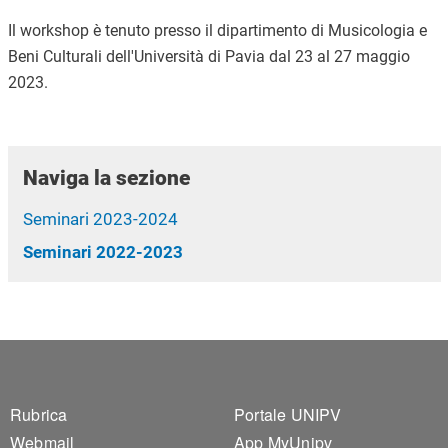
Il workshop è tenuto presso il dipartimento di Musicologia e
Beni Culturali dell'Università di Pavia dal 23 al 27 maggio
2023.
Naviga la sezione
Seminari 2023-2024
Seminari 2022-2023
Footer 1
Footer 2
Rubrica
Portale UNIPV
Webmail
App MyUnipv