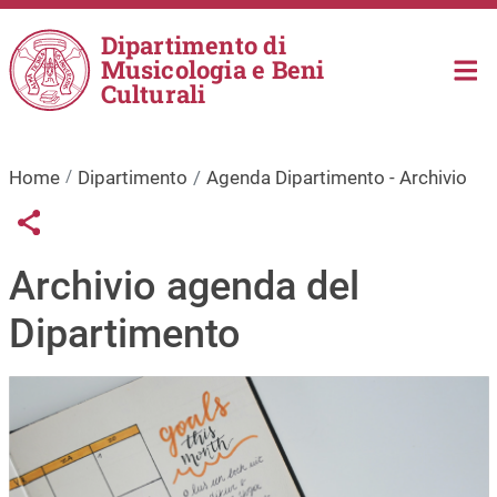
Salta al contenuto principale
Dipartimento di
Musicologia e Beni
Culturali
Home
Dipartimento
Agenda Dipartimento - Archivio
Links condivisione social
Share button
Archivio agenda del
Dipartimento
Immagine