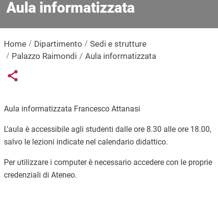
Aula informatizzata
Home
Dipartimento
Sedi e strutture
Palazzo Raimondi
Aula informatizzata
Links condivisione social
Share button
Aula informatizzata Francesco Attanasi
L'aula è accessibile agli studenti dalle ore 8.30 alle ore 18.00,
salvo le lezioni indicate nel calendario didattico.
Per utilizzare i computer è necessario accedere con le proprie
credenziali di Ateneo.