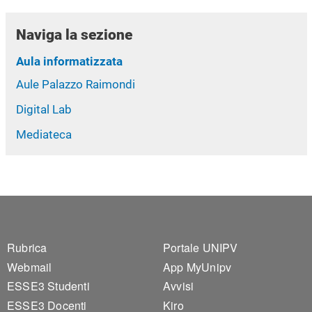
Naviga la sezione
Aula informatizzata
Aule Palazzo Raimondi
Digital Lab
Mediateca
Footer 1
Footer 2
Rubrica
Portale UNIPV
Webmail
App MyUnipv
ESSE3 Studenti
Avvisi
ESSE3 Docenti
Kiro