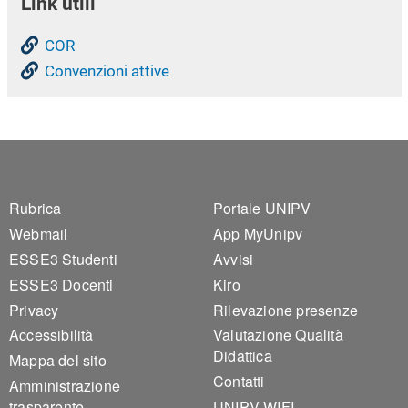
Link utili
COR
Convenzioni attive
Footer 1
Footer 2
Rubrica
Portale UNIPV
Webmail
App MyUnipv
ESSE3 Studenti
Avvisi
ESSE3 Docenti
Kiro
Privacy
Rilevazione presenze
Accessibilità
Valutazione Qualità
Didattica
Mappa del sito
Contatti
Amministrazione
trasparente
UNIPV-WIFI